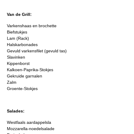
Van de Grill:
Varkenshaas en brochette
Biefstukjes
Lam (Rack)
Halskarbonades
Gevuld varkensfilet (gevuld tas)
Slavinken
Kippenborst
Kalkoen-Paprika-Stokjes
Gekruide garnalen
Zalm
Groente-Stokjes
Salades:
Westfaals aardappelsla
Mozzarella-noedelsalade