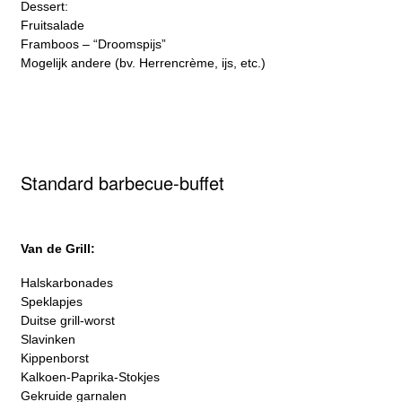
Dessert:
Fruitsalade
Framboos – “Droomspijs”
Mogelijk andere (bv. Herrencrème, ijs, etc.)
Standard barbecue-buffet
Van de Grill:
Halskarbonades
Speklapjes
Duitse grill-worst
Slavinken
Kippenborst
Kalkoen-Paprika-Stokjes
Gekruide garnalen