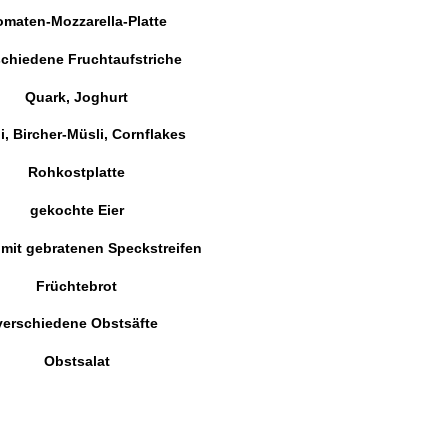
omaten-Mozzarella-Platte
schiedene Fruchtaufstriche
Quark
, Joghurt
i, Bircher-
Müsli
, Cornflakes
Rohkostplatte
gekochte Eier
 mit gebratenen Speckstreifen
Früchtebrot
verschiedene Obstsäfte
Obstsalat