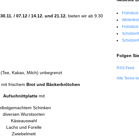
Frühstück
n
30.11. / 07.12 / 14.12. und 21.12.
bieten wir ab 9.30
Winterfes
Frühstück
Schützenf
Schützenf
Folgen Si
RSS-Feed
e
(Tee, Kakao, Milch) unbegrenzt
Alte Tenne b
 mit frischem
Brot und Bäckerbrötchen
Aufschnittplatte
mit
elbstgemachtem Schinken
diversen Wurstsorten
Käseauswahl
Lachs und Forelle
Zwiebelmett