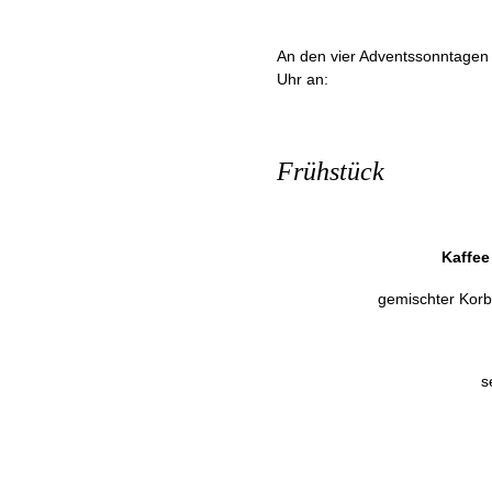
An den vier Adventssonntage
Uhr an:
Frühstück
Kaffe
gemischter Korb
s