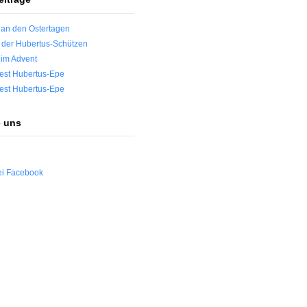
 an den Ostertagen
t der Hubertus-Schützen
 im Advent
est Hubertus-Epe
est Hubertus-Epe
e uns
ei Facebook